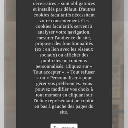
nécessaires » sont obligatoires
et installés par défaut. D'autres
cookies facultatifs nécessitent
votre consentement. Ces
cookies facultatifs servent à
analyser votre navigation,
mesurer l'audience du site,
proposer des fonctionnalités
(ex : en lien avec les réseaux
Philia
sociaux) ou afficher des
publicités ou contenus
personnalisés. Cliquez sur «
CUISINE BISTRONOMIQUE
Tout accepter », « Tout refuser
|
SAINT-CÉRÉ
» ou « Personnaliser » pour
gérer vos préférences. Vous
pouvez modifier vos choix à
RÉSERVER
tout moment en cliquant sur
l'icône représentant un cookie
en bas à gauche des pages du
site.
Tout accepter