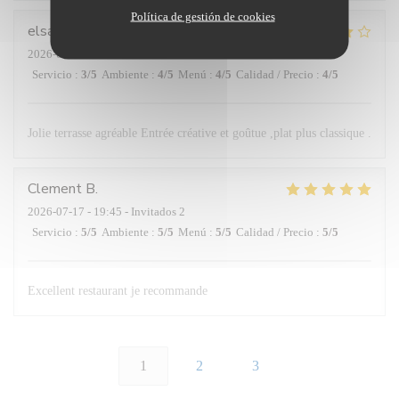
Política de gestión de cookies
elsa
P
2026-07-18
- 19:30 - Invitados 2
Servicio
:
3
/5
Ambiente
:
4
/5
Menú
:
4
/5
Calidad / Precio
:
4
/5
Jolie terrasse agréable Entrée créative et goûtue ,plat plus classique .
Clement
B
2026-07-17
- 19:45 - Invitados 2
Servicio
:
5
/5
Ambiente
:
5
/5
Menú
:
5
/5
Calidad / Precio
:
5
/5
Excellent restaurant je recommande
1
2
3