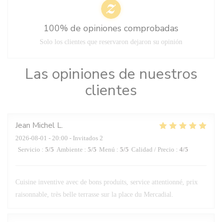
100% de opiniones comprobadas
Solo los clientes que reservaron dejaron su opinión
Las opiniones de nuestros
clientes
Jean Michel
L
2026-08-01
- 20:00 - Invitados 2
Servicio
:
5
/5
Ambiente
:
5
/5
Menú
:
5
/5
Calidad / Precio
:
4
/5
Cuisine inventive avec de bons produits, service attentionné, prix
raisonnable, très belle terrasse sur la place du Mercadial.