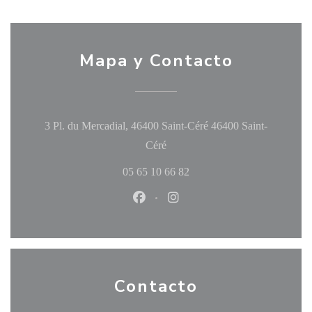
Mapa y Contacto
3 Pl. du Mercadial, 46400 Saint-Céré 46400 Saint-
((abre en una nueva ventana))
Céré
05 65 10 66 82
Facebook ((abre en una nueva ven
Instagram ((abre en una nu
Contacto