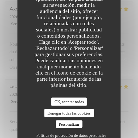
su navegación, medir la
Axelle
H
audiencia del sitio, ofrecer
funcionalidades (por ejemplo,
2026-07-24
- 20:15 - Invitados 4
relacionadas con redes
Servicio
:
5
/5
Ambiente
:
4
/5
Menú
:
5
/5
Calidad / Precio
:
4
/5
sociales) o mostrar publicidad
o contenidos personalizados.
Haga clic en 'Aceptar todo',
Nous avons passé un très bon moment. Les plats étaient excellents
'Rechazar todo' o 'Personalizar'
du début à la fin. Un savoureux mélange de saveurs, cuisiner avec
para gestionar sus preferencias.
soins et très bien présentés. Personnel très agréable et professionnel.
Puede cambiar sus opciones en
cualquier momento haciendo
On recommande vivement pour les épicuriens.
clic en el icono de cookie en la
parte inferior izquierda de las
páginas del sitio.
cecile
S
2026-07-24
- 12:30 - Invitados 4
Servicio
:
5
/5
Ambiente
:
OK, aceptar todas
5
/5
Menú
:
5
/5
Calidad / Precio
:
5
/5
Denegar todas las cookies
Service impeccable, carte courte mais délicieuse. Très bon rapport
Personalizar
qualité prix.
Política de protección de datos personales