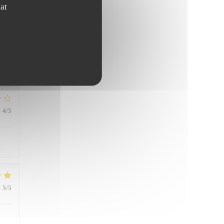
at
:
5
/5
:
4
/5
:
5
/5