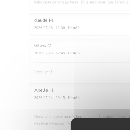
belle carte de vins au verre. Et le service est très agréab
claude
M
2026-07-28
- 12:30 - Hosté 2
Gilles
M
2026-07-25
- 12:45 - Hosté 5
Excellent !
Axelle
H
2026-07-24
- 20:15 - Hosté 4
Nous avons passé un très bon moment. Les plats étaient exc
très bien présentés. Personnel très agréable et professio