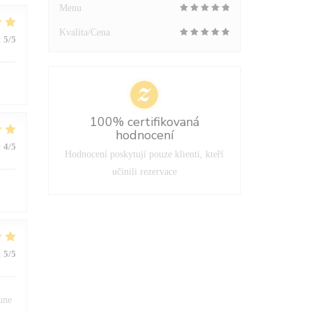
Menu
Kvalita/Cena
:
5
/5
100% certifikovaná
hodnocení
:
4
/5
Hodnocení poskytují pouze klienti, kteří
učinili rezervace
:
5
/5
 une