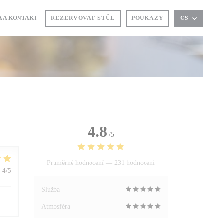
A A KONTAKT
REZERVOVAT STŮL
POUKAZY
CS
ŘE SE V NOVÉM OKNĚ))
4.8
/5
Průměrné hodnocení —
231 hodnoceni
:
4
/5
Služba
Atmosféra