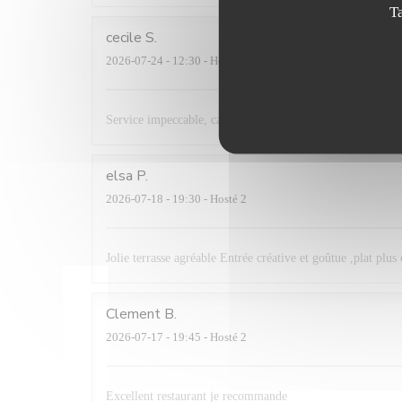
T
cecile
S
2026-07-24
- 12:30 - Hosté 4
Service impeccable, carte courte mais délicieuse. Très bon
elsa
P
2026-07-18
- 19:30 - Hosté 2
Jolie terrasse agréable Entrée créative et goûtue ,plat plus 
Clement
B
2026-07-17
- 19:45 - Hosté 2
Excellent restaurant je recommande