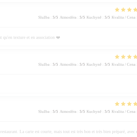
Služba
:
5
/5
Atmosféra
:
5
/5
Kuchyně
:
5
/5
Kvalita / Cena
ût qu'en texture et en association ❤️
Služba
:
5
/5
Atmosféra
:
5
/5
Kuchyně
:
5
/5
Kvalita / Cena
Služba
:
5
/5
Atmosféra
:
5
/5
Kuchyně
:
5
/5
Kvalita / Cena
 restaurant. La carte est courte, mais tout est très bon et très bien préparé, avec