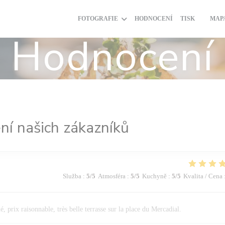
FOTOGRAFIE
HODNOCENÍ
TISK
MAP
((OTEV
Hodnocení
í našich zákazníků
Služba
:
5
/5
Atmosféra
:
5
/5
Kuchyně
:
5
/5
Kvalita / Cena
, prix raisonnable, très belle terrasse sur la place du Mercadial.