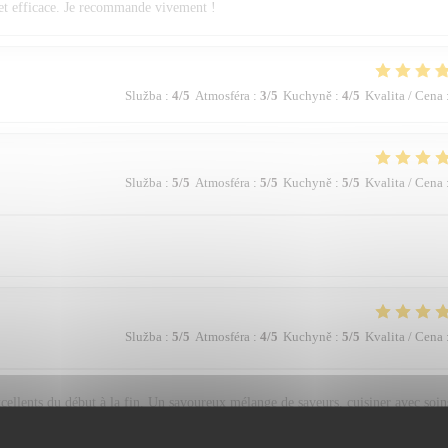
le et efficace. Je recommande vivement !
Služba
:
4
/5
Atmosféra
:
3
/5
Kuchyně
:
4
/5
Kvalita / Cena
Služba
:
5
/5
Atmosféra
:
5
/5
Kuchyně
:
5
/5
Kvalita / Cena
Služba
:
5
/5
Atmosféra
:
4
/5
Kuchyně
:
5
/5
Kvalita / Cena
ellents du début à la fin. Un savoureux mélange de saveurs, cuisiner avec soin
nnel. On recommande vivement pour les épicuriens.