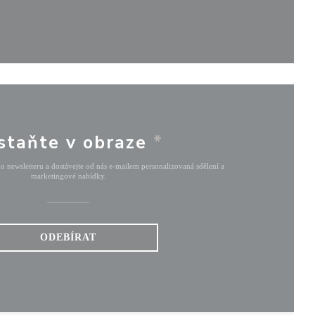
ě))
vém okně))
staňte v obraze
*
ho newsletteru a dostávejte od nás e-mailem personalizovaná sdělení a
marketingové nabídky.
ODEBÍRAT