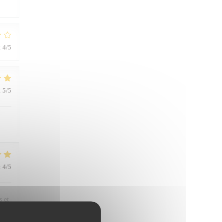
:
4
/5
:
5
/5
:
4
/5
s et