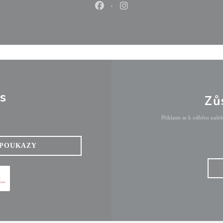
Facebook ((otevře se v novém okn
Instagram ((otevře se v no
s
Zů
Přihlaste se k odběru naše
POUKAZY