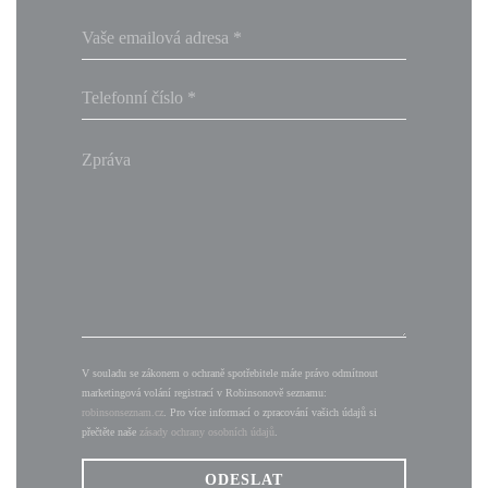
V souladu se zákonem o ochraně spotřebitele máte právo odmítnout
marketingová volání registrací v Robinsonově seznamu:
robinsonseznam.cz
. Pro více informací o zpracování vašich údajů si
přečtěte naše
zásady ochrany osobních údajů
.