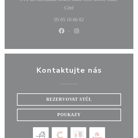
((otevře se v novém okně))
Céré
05 65 10 66 82
Facebook ((otevře se v novém okn
Instagram ((otevře se v no
Kontaktujte nás
REZERVOVAT STŮL
POUKAZY