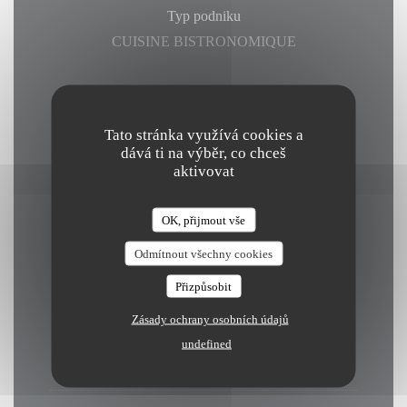
Typ podniku
CUISINE BISTRONOMIQUE
Platební metody
Paiement Sans ContactPaiement Sans Contact,
Tato stránka využívá cookies a
Eurocard/Mastercard, Cash, Visa, Debit Card
dává ti na výběr, co chceš
aktivovat
OK, přijmout vše
Otevírací hodiny
Odmítnout všechny cookies
Přizpůsobit
Zásady ochrany osobních údajů
Pondělí
undefined
Zavřeno