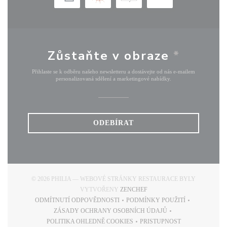
Zůstaňte v obraze
*
Přihlaste se k odběru našeho newsletteru a dostávejte od nás e-mailem
personalizovaná sdělení a marketingové nabídky.
ODEBÍRAT
© 2026 PHILIA — WEBOVÉ STRÁNKY RESTAURACE BYLY
((OTEVŘE SE V NOVÉM OKN
VYTVOŘENY
ZENCHEF
ODMÍTNUTÍ ODPOVĚDNOSTI
PODMÍNKY POUŽITÍ
((OTEVŘE SE V NOVÉM OKNĚ))
((OTEVŘE SE V NOVÉM
ZÁSADY OCHRANY OSOBNÍCH ÚDAJŮ
((OTEVŘE SE V NOVÉM OKNĚ))
POLITIKA OHLEDNĚ COOKIES
PRISTUPNOST
((OTEVŘE SE V NOVÉM OKNĚ))
((OTEVŘE SE V NOVÉM