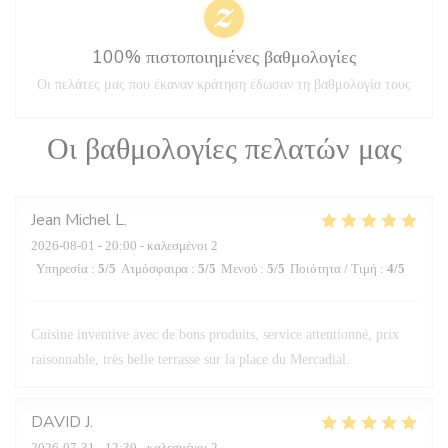
100% πιστοποιημένες βαθμολογίες
Οι πελάτες μας που έκαναν κράτηση έδωσαν τη βαθμολογία τους
Οι βαθμολογίες πελατών μας
Jean Michel
L
2026-08-01
- 20:00 - καλεσμένοι 2
Υπηρεσία
:
5
/5
Ατμόσφαιρα
:
5
/5
Μενού
:
5
/5
Ποιότητα / Τιμή
:
4
/5
Cuisine inventive avec de bons produits, service attentionné, prix
raisonnable, très belle terrasse sur la place du Mercadial.
DAVID
J
2026-07-31
- 12:30 - καλεσμένοι 2