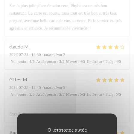
Sur la plus jolie place de saint cere, Phylia est un très bon
restaurant. La carte est courte, mais tout est très bon et très bien
préparé, avec une belle carte de vins au verre. Et le service est très
agréable et efficace. Je recommande vivement !
claude
M
2026-07-28
- 12:30 - καλεσμένοι 2
Υπηρεσία
:
4
/5
Ατμόσφαιρα
:
3
/5
Μενού
:
4
/5
Ποιότητα / Τιμή
:
4
/5
Gilles
M
2026-07-25
- 12:45 - καλεσμένοι 5
Υπηρεσία
:
5
/5
Ατμόσφαιρα
:
5
/5
Μενού
:
5
/5
Ποιότητα / Τιμή
:
5
/5
Excellent !
Ο ιστότοπος αυτός
Axelle
H