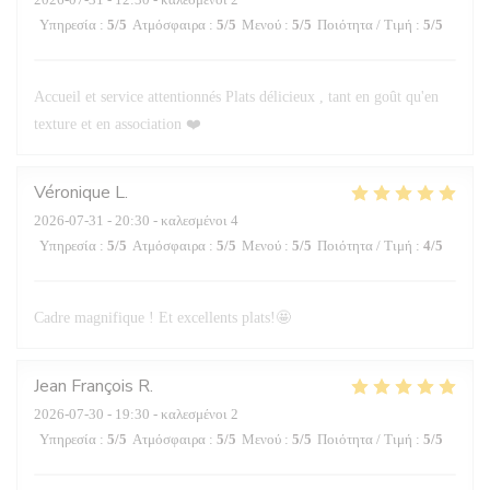
Υπηρεσία
:
5
/5
Ατμόσφαιρα
:
5
/5
Μενού
:
5
/5
Ποιότητα / Τιμή
:
5
/5
Accueil et service attentionnés Plats délicieux , tant en goût qu'en
texture et en association ❤️
Véronique
L
2026-07-31
- 20:30 - καλεσμένοι 4
Υπηρεσία
:
5
/5
Ατμόσφαιρα
:
5
/5
Μενού
:
5
/5
Ποιότητα / Τιμή
:
4
/5
Cadre magnifique ! Et excellents plats!🤩
Jean François
R
2026-07-30
- 19:30 - καλεσμένοι 2
Υπηρεσία
:
5
/5
Ατμόσφαιρα
:
5
/5
Μενού
:
5
/5
Ποιότητα / Τιμή
:
5
/5