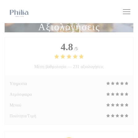
Πίνακας διαχείρισης "Μπισκότων" (Cookies)
Αξιολογήσεις
4.8
/5
Μέση βαθμολογία —
231 αξιολογήσεις
Υπηρεσία
Ατμόσφαιρα
Μενού
Ποιότητα/Τιμή