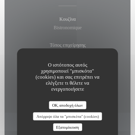
Κουζίνα
Bistronomique
Τύπος επιχείρησης
CUISINE BISTRONOMIQUE
Ο ιστότοπος αυτός
χρησιμοποιεί "μπισκότα"
Μέθοδοι πληρωμής
(cookies) και σας επιτρέπει να
Apple Pay, Εστιατόριο Ticket, Χρώμα χωρίς
ελέγξετε τι θέλετε να
επαφήΧρώμα χωρίς επαφή, Eurocard / Mastercard,
ενεργοποιήσετε
Μετρητά, Visa, Χρεωστική κάρτα
OK, αποδοχή όλων
Απόρριψε όλα τα "μπισκότα" (cookies)
Ώρες λειτουργίας
Εξατομίκευση