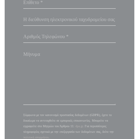
Σύμφωνα με τον κανονισμό προστασίας δεδομένων (GDPR), έχετε το
δικαίωμα να αντιταχθείτε σε εμπορικές επικοινωνίες. Μπορείτε να
εγγραφείτε στο Μητρώο του Άρθρου 11:
dpa.gr
. Για περισσότερες
πληροφορίες σχετικά με την επεξεργασία των δεδομένων σας, δείτε την
πολιτική απορρήτου
.