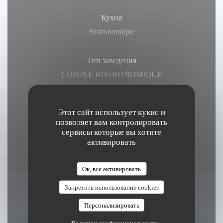
Кухня
Bistronomique
Тип заведения
CUISINE BISTRONOMIQUE
Способы оплаты
Этот сайт использует кукис и
Apple Pay, Билет в ресторане, Paiement Sans
позволяет вам контролировать
Contact, Eurocard / Mastercard, Денежные
сервисы которые вы хотите
активировать
средства, виза, Дебетовая карточка
Ок, все активировать
Запретить использование cookies
Часы работы
Персонализировать