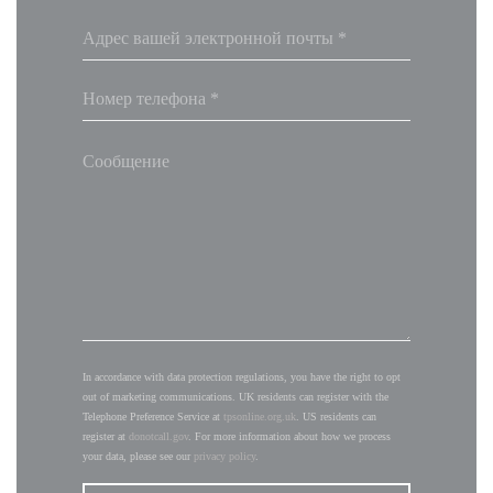
In accordance with data protection regulations, you have the right to opt
out of marketing communications. UK residents can register with the
Telephone Preference Service at
tpsonline.org.uk
. US residents can
register at
donotcall.gov
. For more information about how we process
your data, please see our
privacy policy
.