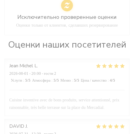
Исключительно проверенные оценки
Оценки только от клиентов, сделавших резервирование
Оценки наших посетителей
Jean Michel
L
2026-08-01
- 20:00 - гости 2
Услуги
:
5
/5
Атмосфера
:
5
/5
Меню
:
5
/5
Цена / качество
:
4
/5
Cuisine inventive avec de bons produits, service attentionné, prix
raisonnable, très belle terrasse sur la place du Mercadial.
DAVID
J
2026-07-31
- 12:30 - гости 2