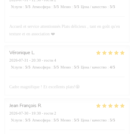
Услуги
:
5
/5
Атмосфера
:
5
/5
Меню
:
5
/5
Цена / качество
:
5
/5
Accueil et service attentionnés Plats délicieux , tant en goût qu'en
texture et en association ❤️
Véronique
L
2026-07-31
- 20:30 - гости 4
Услуги
:
5
/5
Атмосфера
:
5
/5
Меню
:
5
/5
Цена / качество
:
4
/5
Cadre magnifique ! Et excellents plats!🤩
Jean François
R
2026-07-30
- 19:30 - гости 2
Услуги
:
5
/5
Атмосфера
:
5
/5
Меню
:
5
/5
Цена / качество
:
5
/5