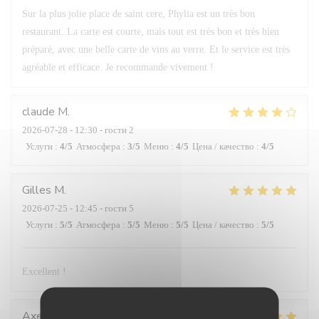
Sur la plus jolie place de saint cere, Phylia est un très bon
restaurant. La carte est courte, mais tout est très bon et très bien
préparé, avec une belle carte de vins au verre. Et le service est très
agréable et efficace. Je recommande vivement !
claude
M
2026-07-28
- 12:30 - гости 2
Услуги
:
4
/5
Атмосфера
:
3
/5
Меню
:
4
/5
Цена / качество
:
4
/5
Gilles
M
2026-07-25
- 12:45 - гости 5
Услуги
:
5
/5
Атмосфера
:
5
/5
Меню
:
5
/5
Цена / качество
:
5
/5
Excellent !
Axelle
H