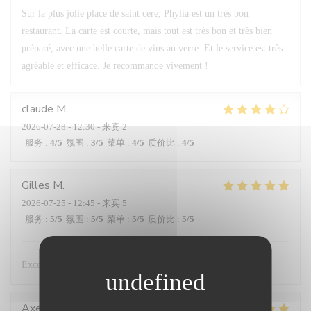
Sur la plus jolie place de saint cere, Phylia est un très bon
restaurant. La carte est courte, mais tout est très bon et très bien
préparé, avec une belle carte de vins au verre. Et le service est très
agréable et efficace. Je recommande vivement !
claude
M
2026-07-28
- 12:30 - 来宾 2
服务
:
4
/5
氛围
:
3
/5
菜单
:
4
/5
质价比
:
4
/5
Gilles
M
2026-07-25
- 12:45 - 来宾 5
服务
:
5
/5
氛围
:
5
/5
菜单
:
5
/5
质价比
:
5
/5
Excellent !
Axelle
H