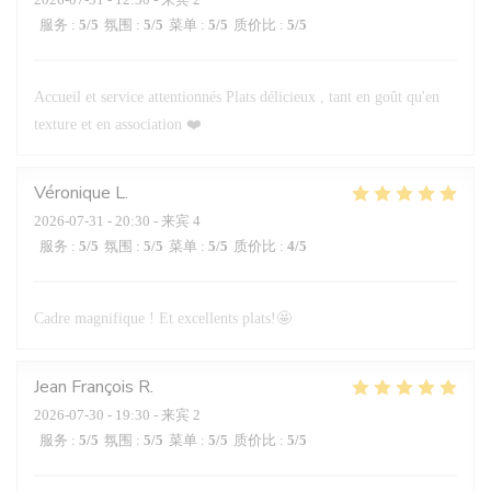
服务
:
5
/5
氛围
:
5
/5
菜单
:
5
/5
质价比
:
5
/5
Accueil et service attentionnés Plats délicieux , tant en goût qu'en
texture et en association ❤️
Véronique
L
2026-07-31
- 20:30 - 来宾 4
服务
:
5
/5
氛围
:
5
/5
菜单
:
5
/5
质价比
:
4
/5
Cadre magnifique ! Et excellents plats!🤩
Jean François
R
2026-07-30
- 19:30 - 来宾 2
服务
:
5
/5
氛围
:
5
/5
菜单
:
5
/5
质价比
:
5
/5