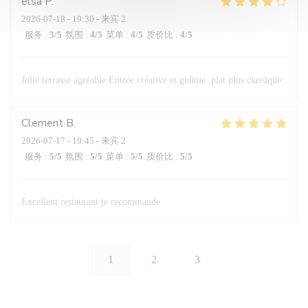
elsa
P
2026-07-18
- 19:30 - 来宾 2
服务
:
3
/5
氛围
:
4
/5
菜单
:
4
/5
质价比
:
4
/5
Jolie terrasse agréable Entrée créative et goûtue ,plat plus classique .
Clement
B
2026-07-17
- 19:45 - 来宾 2
服务
:
5
/5
氛围
:
5
/5
菜单
:
5
/5
质价比
:
5
/5
Excellent restaurant je recommande
1
2
3