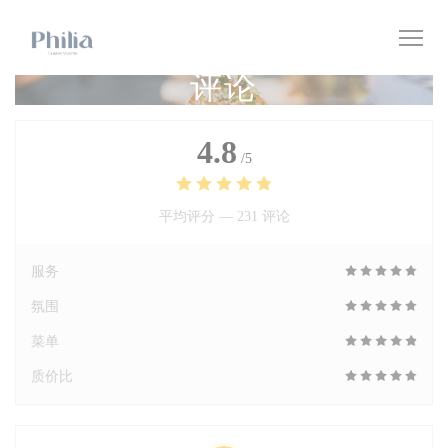
Cookie管理面板
评论
4.8
/5
平均评分 —
231 评论
服务
氛围
菜单
质价比