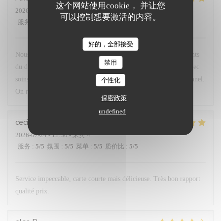
这个网站使用cookie， 并让您
2026-07-24
- 20:15 - 来宾 4
可以控制想要激活的内容。
服务
:
5
/5
氛围
:
4
/5
菜单
:
5
/5
质价比
:
4
/5
好的，全部接受
Nous avons passé un très bon moment. Les plats étaient excellents
禁用
du début à la fin. Un savoureux mélange de saveurs, cuisiner avec
soins et très bien présentés. Personnel très agréable et professionnel.
个性化
On recommande vivement pour les épicuriens.
保密政策
undefined
cecile
S
2026-07-24
- 12:30 - 来宾 4
服务
:
5
/5
氛围
:
5
/5
菜单
:
5
/5
质价比
:
5
/5
Service impeccable, carte courte mais délicieuse. Très bon rapport
qualité prix.