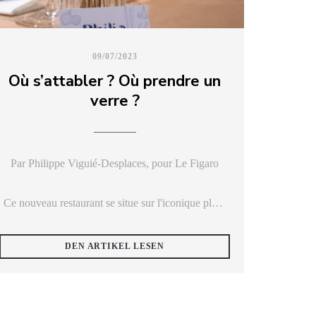
09/07/2023
Où s’attabler ? Où prendre un
verre ?
Par Philippe Viguié-Desplaces, pour Le Figaro
Ce nouveau restaurant se situe sur l'iconique place
du Mercadial, au cœur de Saint-Céré. Cuisine très
travaillée à partir de produits locaux et terrasse
((ÖFFNET EIN NEUES FENSTER)
DEN ARTIKEL LESEN
sous parasol font de cette table une des plus
agréables.
Autour de 25 €. 3, place du Mercadial. Tél. : 05