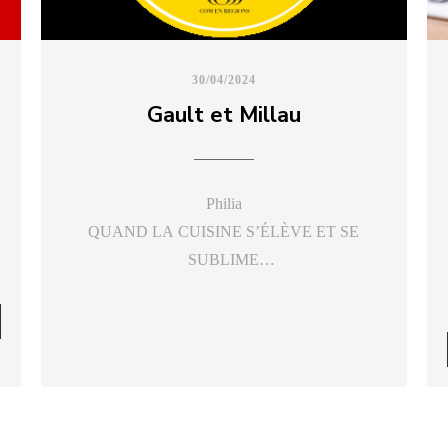
30/04/2024
Gault et Millau
Philia
QUAND LA CUISINE S’ÉLÈVE ET SE
SUBLIME
En grec, philia, c’est le partage, la convivialité.
Depuis plus d’un an, le Chef,
N NEUES FENSTER))
Thomas Biasutti, réalise des plats élaborés dans
une ambiance tamisée, tout
aussi sophistiquée que la carte. Thomas ose et
expérimente pour surprendre