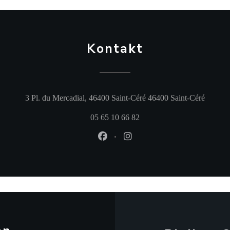
les papilles. Les saveurs restent entières et la
satisfaction immense. La truffe ou
la Saint-Jacques sont cuisinées avec des
Kontakt
inspirations d’ailleurs. Une découverte
qui ne laisse pas indifférent.
3, place du Mercadial, 46400 SAINT-CÉRÉ –
Tél. : 05-65-10-66-82
((öffnet
3 Pl. du Mercadial, 46400 Saint-Céré 46400 Saint-Céré
05 65 10 66 82
Facebook ((öffnet ein neues Fenst
Instagram ((öffnet ein neue